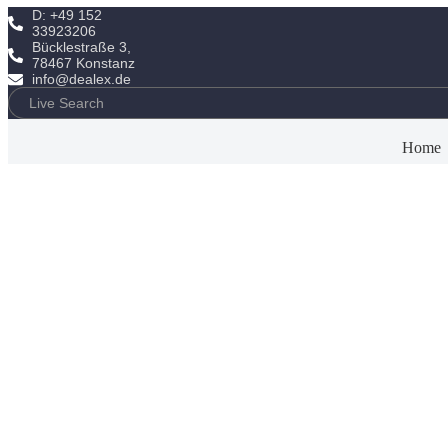
D: +49 152
33923206
Bücklestraße 3,
78467 Konstanz
info@dealex.de
Home