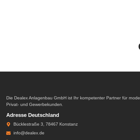
Die Dealex Anlagenbau GmbH ist Ihr kompetenter Partner für m
nachhaltige Projekte für Privat- und Gewerbekunden.
Adresse Deutschland
Bücklestraße 3, 78467 Konstanz
info@dealex.de