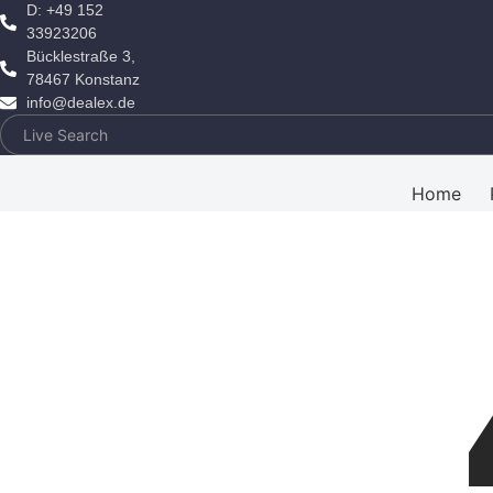
D: +49 152
33923206
Bücklestraße 3,
78467 Konstanz
info@dealex.de
Home